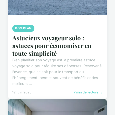
BON PLAN
Astucieux voyageur solo :
astuces pour économiser en
toute simplicité
Bien planifier son voyage est la première astuce
voyage solo pour réduire ses dépenses. Réserver à
l'avance, que ce soit pour le transport ou
l'hébergement, permet souvent de bénéficier des
meilleurs ...
12 juin 2025
7 min de lecture →