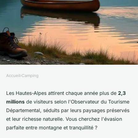
Accueil
›
Camping
CAMPING
Éveillez votre esprit
Les Hautes-Alpes attirent chaque année plus de
2,3
millions
de visiteurs selon l'Observateur du Tourisme
aventurier au camping
Départemental, séduits par leurs paysages préservés
Hautes-Alpes !
et leur richesse naturelle. Vous cherchez l'évasion
parfaite entre montagne et tranquillité ?
Hugo
•
14 janvier 2026
•
7 min de lecture